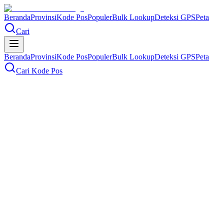
Beranda
Provinsi
Kode Pos
Populer
Bulk Lookup
Deteksi GPS
Peta
Cari
Beranda
Provinsi
Kode Pos
Populer
Bulk Lookup
Deteksi GPS
Peta
Cari Kode Pos