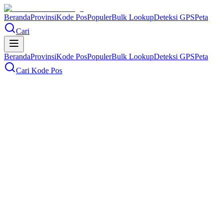
Beranda
Provinsi
Kode Pos
Populer
Bulk Lookup
Deteksi GPS
Peta
Cari
Beranda
Provinsi
Kode Pos
Populer
Bulk Lookup
Deteksi GPS
Peta
Cari Kode Pos