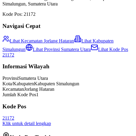
Simalungun
,
Sumatera Utara
Kode Pos:
21172
Navigasi Cepat
Lihat Kecamatan
Jorlang Hataran
Lihat
Kabupaten
Simalungun
Lihat Provinsi
Sumatera Utara
Lihat Kode Pos
21172
Informasi Wilayah
Provinsi
Sumatera Utara
Kota/Kabupaten
Kabupaten Simalungun
Kecamatan
Jorlang Hataran
Jumlah Kode Pos
1
Kode Pos
21172
Klik untuk detail lengkap