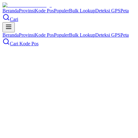
Beranda
Provinsi
Kode Pos
Populer
Bulk Lookup
Deteksi GPS
Peta
Cari
Beranda
Provinsi
Kode Pos
Populer
Bulk Lookup
Deteksi GPS
Peta
Cari Kode Pos