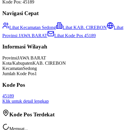
Kode Pos:
45189
Navigasi Cepat
Lihat Kecamatan
Sedong
Lihat
KAB. CIREBON
Lihat
Provinsi
JAWA BARAT
Lihat Kode Pos
45189
Informasi Wilayah
Provinsi
JAWA BARAT
Kota/Kabupaten
KAB. CIREBON
Kecamatan
Sedong
Jumlah Kode Pos
1
Kode Pos
45189
Klik untuk detail lengkap
Kode Pos Terdekat
Memuat...