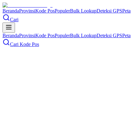
Beranda
Provinsi
Kode Pos
Populer
Bulk Lookup
Deteksi GPS
Peta
Cari
Beranda
Provinsi
Kode Pos
Populer
Bulk Lookup
Deteksi GPS
Peta
Cari Kode Pos