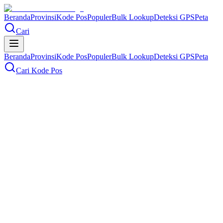
Beranda
Provinsi
Kode Pos
Populer
Bulk Lookup
Deteksi GPS
Peta
Cari
Beranda
Provinsi
Kode Pos
Populer
Bulk Lookup
Deteksi GPS
Peta
Cari Kode Pos