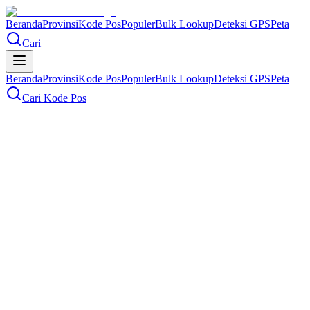
Beranda
Provinsi
Kode Pos
Populer
Bulk Lookup
Deteksi GPS
Peta
Cari
Beranda
Provinsi
Kode Pos
Populer
Bulk Lookup
Deteksi GPS
Peta
Cari Kode Pos