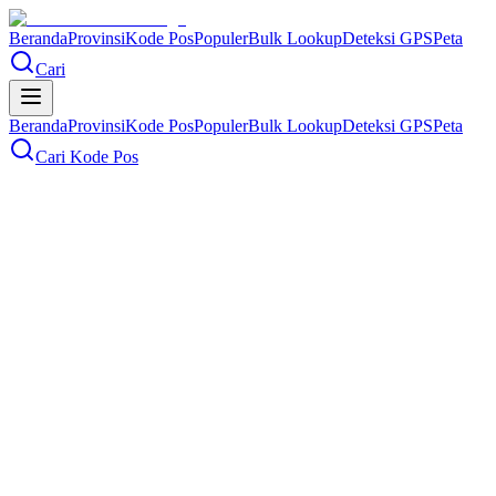
Beranda
Provinsi
Kode Pos
Populer
Bulk Lookup
Deteksi GPS
Peta
Cari
Beranda
Provinsi
Kode Pos
Populer
Bulk Lookup
Deteksi GPS
Peta
Cari Kode Pos