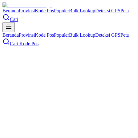
Beranda
Provinsi
Kode Pos
Populer
Bulk Lookup
Deteksi GPS
Peta
Cari
Beranda
Provinsi
Kode Pos
Populer
Bulk Lookup
Deteksi GPS
Peta
Cari Kode Pos