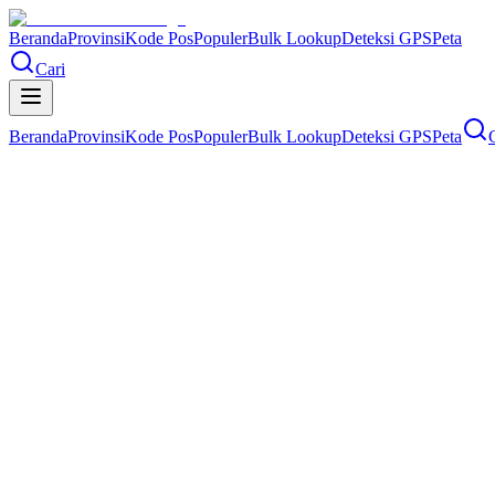
Beranda
Provinsi
Kode Pos
Populer
Bulk Lookup
Deteksi GPS
Peta
Cari
Beranda
Provinsi
Kode Pos
Populer
Bulk Lookup
Deteksi GPS
Peta