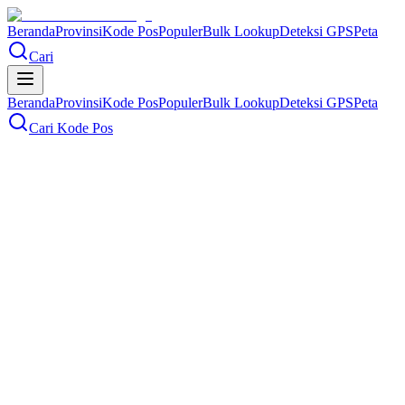
Beranda
Provinsi
Kode Pos
Populer
Bulk Lookup
Deteksi GPS
Peta
Cari
Beranda
Provinsi
Kode Pos
Populer
Bulk Lookup
Deteksi GPS
Peta
Cari Kode Pos