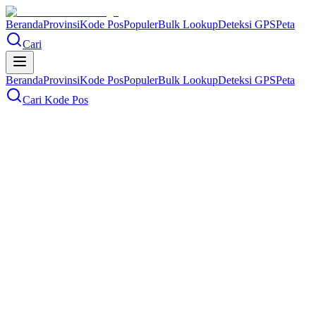
Beranda
Provinsi
Kode Pos
Populer
Bulk Lookup
Deteksi GPS
Peta
Cari
Beranda
Provinsi
Kode Pos
Populer
Bulk Lookup
Deteksi GPS
Peta
Cari Kode Pos