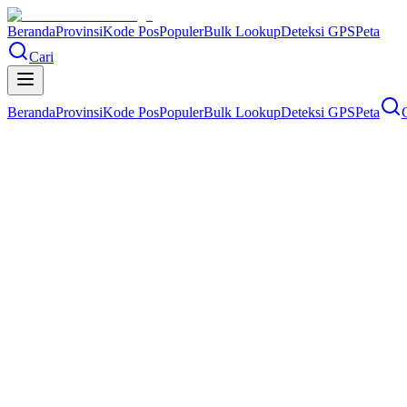
Beranda
Provinsi
Kode Pos
Populer
Bulk Lookup
Deteksi GPS
Peta
Cari
Beranda
Provinsi
Kode Pos
Populer
Bulk Lookup
Deteksi GPS
Peta