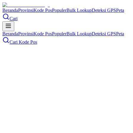
Beranda
Provinsi
Kode Pos
Populer
Bulk Lookup
Deteksi GPS
Peta
Cari
Beranda
Provinsi
Kode Pos
Populer
Bulk Lookup
Deteksi GPS
Peta
Cari Kode Pos