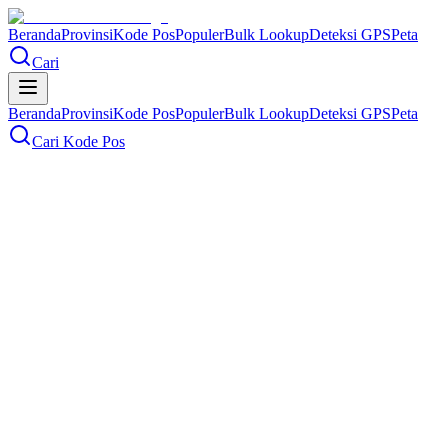
Beranda
Provinsi
Kode Pos
Populer
Bulk Lookup
Deteksi GPS
Peta
Cari
Beranda
Provinsi
Kode Pos
Populer
Bulk Lookup
Deteksi GPS
Peta
Cari Kode Pos