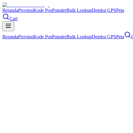
Beranda
Provinsi
Kode Pos
Populer
Bulk Lookup
Deteksi GPS
Peta
Cari
Beranda
Provinsi
Kode Pos
Populer
Bulk Lookup
Deteksi GPS
Peta