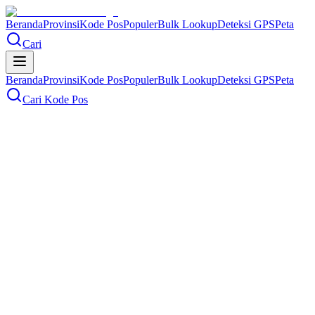
Beranda
Provinsi
Kode Pos
Populer
Bulk Lookup
Deteksi GPS
Peta
Cari
Beranda
Provinsi
Kode Pos
Populer
Bulk Lookup
Deteksi GPS
Peta
Cari Kode Pos