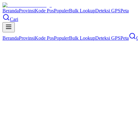
Beranda
Provinsi
Kode Pos
Populer
Bulk Lookup
Deteksi GPS
Peta
Cari
Beranda
Provinsi
Kode Pos
Populer
Bulk Lookup
Deteksi GPS
Peta