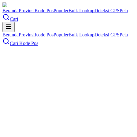
Beranda
Provinsi
Kode Pos
Populer
Bulk Lookup
Deteksi GPS
Peta
Cari
Beranda
Provinsi
Kode Pos
Populer
Bulk Lookup
Deteksi GPS
Peta
Cari Kode Pos