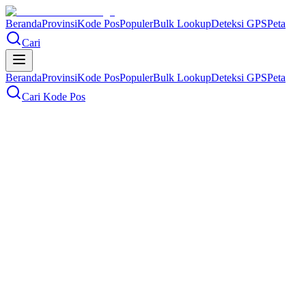
Beranda
Provinsi
Kode Pos
Populer
Bulk Lookup
Deteksi GPS
Peta
Cari
Beranda
Provinsi
Kode Pos
Populer
Bulk Lookup
Deteksi GPS
Peta
Cari Kode Pos