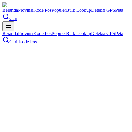
Beranda
Provinsi
Kode Pos
Populer
Bulk Lookup
Deteksi GPS
Peta
Cari
Beranda
Provinsi
Kode Pos
Populer
Bulk Lookup
Deteksi GPS
Peta
Cari Kode Pos