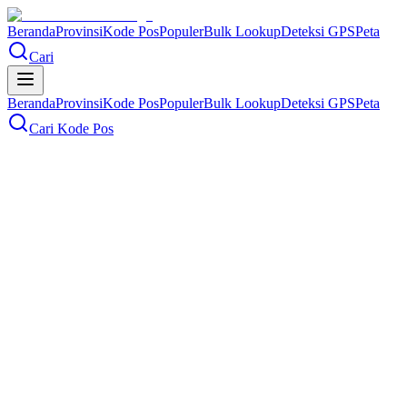
Beranda
Provinsi
Kode Pos
Populer
Bulk Lookup
Deteksi GPS
Peta
Cari
Beranda
Provinsi
Kode Pos
Populer
Bulk Lookup
Deteksi GPS
Peta
Cari Kode Pos