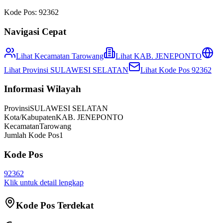
Kode Pos:
92362
Navigasi Cepat
Lihat Kecamatan
Tarowang
Lihat
KAB. JENEPONTO
Lihat Provinsi
SULAWESI SELATAN
Lihat Kode Pos
92362
Informasi Wilayah
Provinsi
SULAWESI SELATAN
Kota/Kabupaten
KAB. JENEPONTO
Kecamatan
Tarowang
Jumlah Kode Pos
1
Kode Pos
92362
Klik untuk detail lengkap
Kode Pos Terdekat