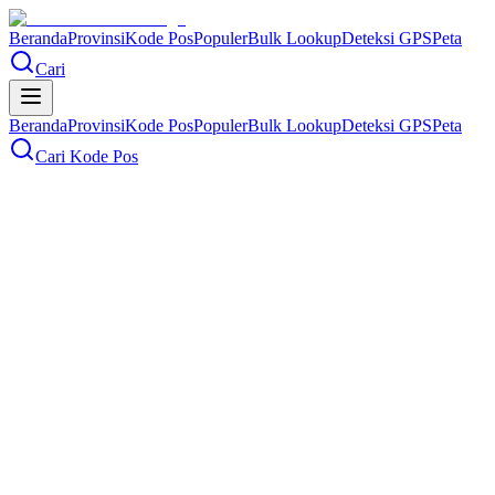
Beranda
Provinsi
Kode Pos
Populer
Bulk Lookup
Deteksi GPS
Peta
Cari
Beranda
Provinsi
Kode Pos
Populer
Bulk Lookup
Deteksi GPS
Peta
Cari Kode Pos