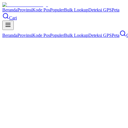
Beranda
Provinsi
Kode Pos
Populer
Bulk Lookup
Deteksi GPS
Peta
Cari
Beranda
Provinsi
Kode Pos
Populer
Bulk Lookup
Deteksi GPS
Peta