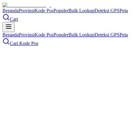
Beranda
Provinsi
Kode Pos
Populer
Bulk Lookup
Deteksi GPS
Peta
Cari
Beranda
Provinsi
Kode Pos
Populer
Bulk Lookup
Deteksi GPS
Peta
Cari Kode Pos