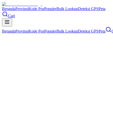
Beranda
Provinsi
Kode Pos
Populer
Bulk Lookup
Deteksi GPS
Peta
Cari
Beranda
Provinsi
Kode Pos
Populer
Bulk Lookup
Deteksi GPS
Peta