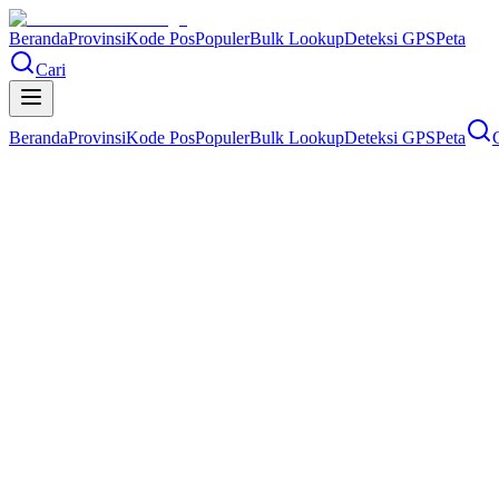
Beranda
Provinsi
Kode Pos
Populer
Bulk Lookup
Deteksi GPS
Peta
Cari
Beranda
Provinsi
Kode Pos
Populer
Bulk Lookup
Deteksi GPS
Peta