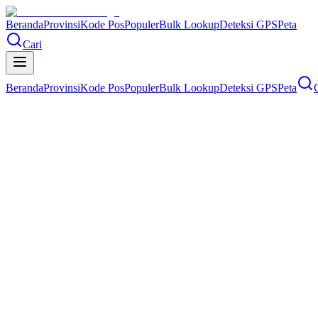
Beranda
Provinsi
Kode Pos
Populer
Bulk Lookup
Deteksi GPS
Peta
Cari
Beranda
Provinsi
Kode Pos
Populer
Bulk Lookup
Deteksi GPS
Peta