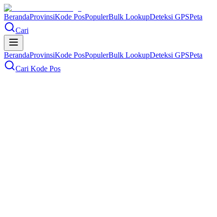
Beranda
Provinsi
Kode Pos
Populer
Bulk Lookup
Deteksi GPS
Peta
Cari
Beranda
Provinsi
Kode Pos
Populer
Bulk Lookup
Deteksi GPS
Peta
Cari Kode Pos