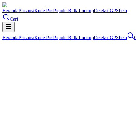
Beranda
Provinsi
Kode Pos
Populer
Bulk Lookup
Deteksi GPS
Peta
Cari
Beranda
Provinsi
Kode Pos
Populer
Bulk Lookup
Deteksi GPS
Peta