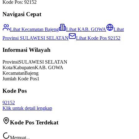
Kode Pos:
92152
Navigasi Cepat
Lihat Kecamatan
Bajeng
Lihat
KAB. GOWA
Lihat
Provinsi
SULAWESI SELATAN
Lihat Kode Pos
92152
Informasi Wilayah
Provinsi
SULAWESI SELATAN
Kota/Kabupaten
KAB. GOWA
Kecamatan
Bajeng
Jumlah Kode Pos
1
Kode Pos
92152
Klik untuk detail lengkap
Kode Pos Terdekat
Memuat...