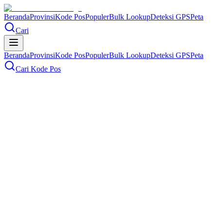
Beranda
Provinsi
Kode Pos
Populer
Bulk Lookup
Deteksi GPS
Peta
Cari
Beranda
Provinsi
Kode Pos
Populer
Bulk Lookup
Deteksi GPS
Peta
Cari Kode Pos