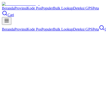
Beranda
Provinsi
Kode Pos
Populer
Bulk Lookup
Deteksi GPS
Peta
Cari
Beranda
Provinsi
Kode Pos
Populer
Bulk Lookup
Deteksi GPS
Peta