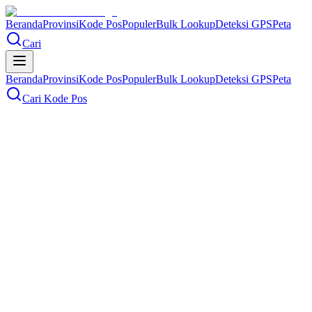
Beranda
Provinsi
Kode Pos
Populer
Bulk Lookup
Deteksi GPS
Peta
Cari
Beranda
Provinsi
Kode Pos
Populer
Bulk Lookup
Deteksi GPS
Peta
Cari Kode Pos