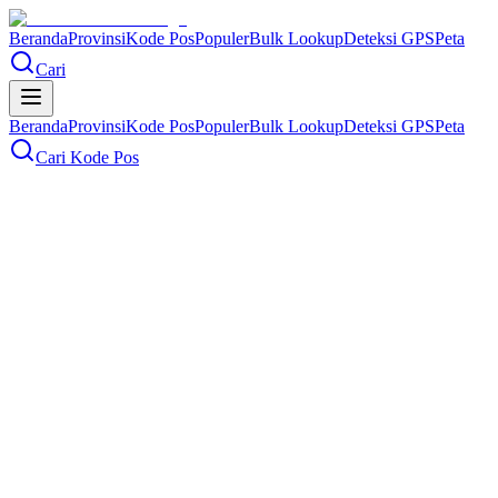
Beranda
Provinsi
Kode Pos
Populer
Bulk Lookup
Deteksi GPS
Peta
Cari
Beranda
Provinsi
Kode Pos
Populer
Bulk Lookup
Deteksi GPS
Peta
Cari Kode Pos