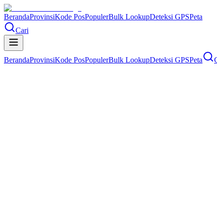
Beranda
Provinsi
Kode Pos
Populer
Bulk Lookup
Deteksi GPS
Peta
Cari
Beranda
Provinsi
Kode Pos
Populer
Bulk Lookup
Deteksi GPS
Peta