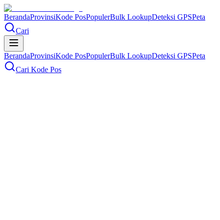
Beranda
Provinsi
Kode Pos
Populer
Bulk Lookup
Deteksi GPS
Peta
Cari
Beranda
Provinsi
Kode Pos
Populer
Bulk Lookup
Deteksi GPS
Peta
Cari Kode Pos