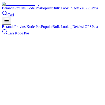
Beranda
Provinsi
Kode Pos
Populer
Bulk Lookup
Deteksi GPS
Peta
Cari
Beranda
Provinsi
Kode Pos
Populer
Bulk Lookup
Deteksi GPS
Peta
Cari Kode Pos