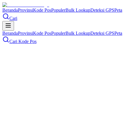
Beranda
Provinsi
Kode Pos
Populer
Bulk Lookup
Deteksi GPS
Peta
Cari
Beranda
Provinsi
Kode Pos
Populer
Bulk Lookup
Deteksi GPS
Peta
Cari Kode Pos