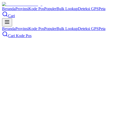
Beranda
Provinsi
Kode Pos
Populer
Bulk Lookup
Deteksi GPS
Peta
Cari
Beranda
Provinsi
Kode Pos
Populer
Bulk Lookup
Deteksi GPS
Peta
Cari Kode Pos