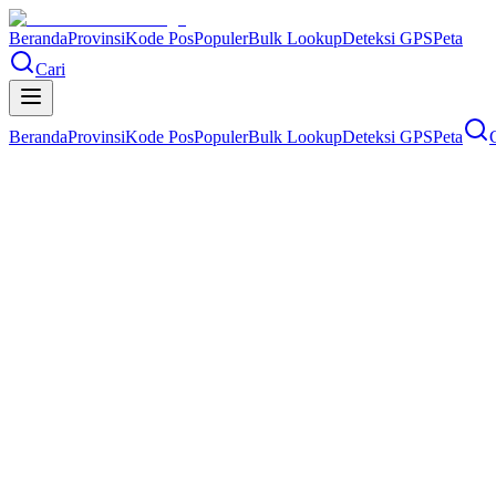
Beranda
Provinsi
Kode Pos
Populer
Bulk Lookup
Deteksi GPS
Peta
Cari
Beranda
Provinsi
Kode Pos
Populer
Bulk Lookup
Deteksi GPS
Peta