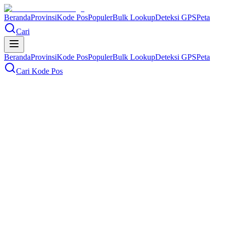
Beranda
Provinsi
Kode Pos
Populer
Bulk Lookup
Deteksi GPS
Peta
Cari
Beranda
Provinsi
Kode Pos
Populer
Bulk Lookup
Deteksi GPS
Peta
Cari Kode Pos