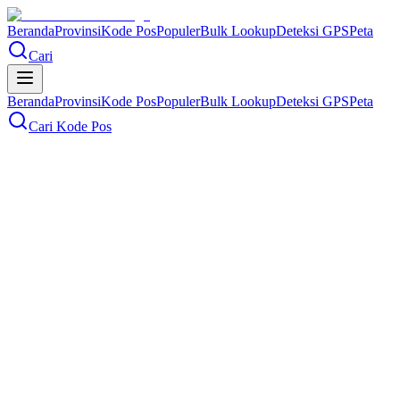
Beranda
Provinsi
Kode Pos
Populer
Bulk Lookup
Deteksi GPS
Peta
Cari
Beranda
Provinsi
Kode Pos
Populer
Bulk Lookup
Deteksi GPS
Peta
Cari Kode Pos