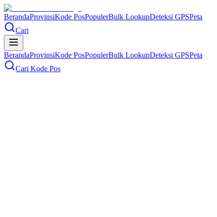
Beranda
Provinsi
Kode Pos
Populer
Bulk Lookup
Deteksi GPS
Peta
Cari
Beranda
Provinsi
Kode Pos
Populer
Bulk Lookup
Deteksi GPS
Peta
Cari Kode Pos