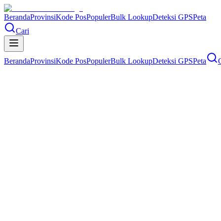
Beranda
Provinsi
Kode Pos
Populer
Bulk Lookup
Deteksi GPS
Peta
Cari
Beranda
Provinsi
Kode Pos
Populer
Bulk Lookup
Deteksi GPS
Peta