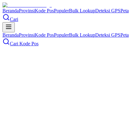
Beranda
Provinsi
Kode Pos
Populer
Bulk Lookup
Deteksi GPS
Peta
Cari
Beranda
Provinsi
Kode Pos
Populer
Bulk Lookup
Deteksi GPS
Peta
Cari Kode Pos