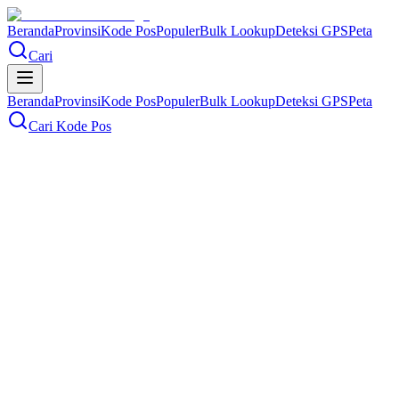
Beranda
Provinsi
Kode Pos
Populer
Bulk Lookup
Deteksi GPS
Peta
Cari
Beranda
Provinsi
Kode Pos
Populer
Bulk Lookup
Deteksi GPS
Peta
Cari Kode Pos