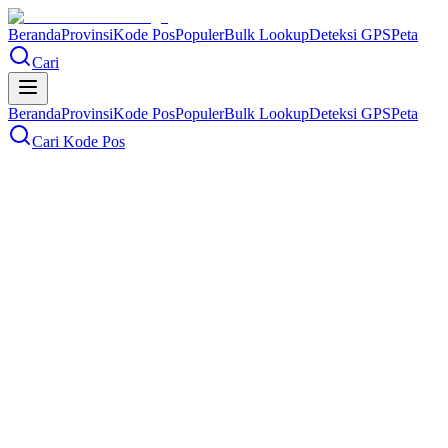
Beranda
Provinsi
Kode Pos
Populer
Bulk Lookup
Deteksi GPS
Peta
Cari
Beranda
Provinsi
Kode Pos
Populer
Bulk Lookup
Deteksi GPS
Peta
Cari Kode Pos