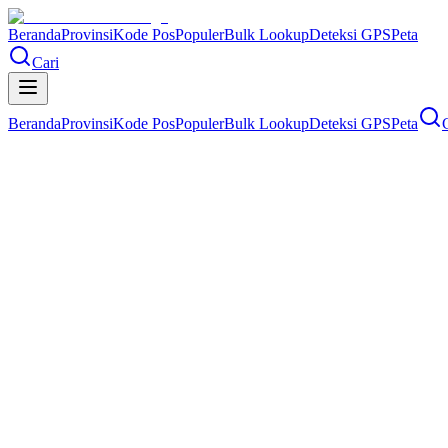
Beranda
Provinsi
Kode Pos
Populer
Bulk Lookup
Deteksi GPS
Peta
Cari
Beranda
Provinsi
Kode Pos
Populer
Bulk Lookup
Deteksi GPS
Peta