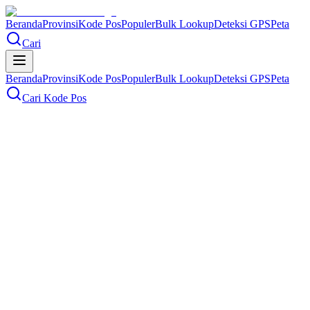
Beranda
Provinsi
Kode Pos
Populer
Bulk Lookup
Deteksi GPS
Peta
Cari
Beranda
Provinsi
Kode Pos
Populer
Bulk Lookup
Deteksi GPS
Peta
Cari Kode Pos